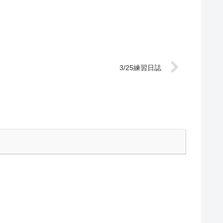
なではないでしょうか。 パートに分かれ、音取りだけで
くパート毎に声質...
3/25練習日誌