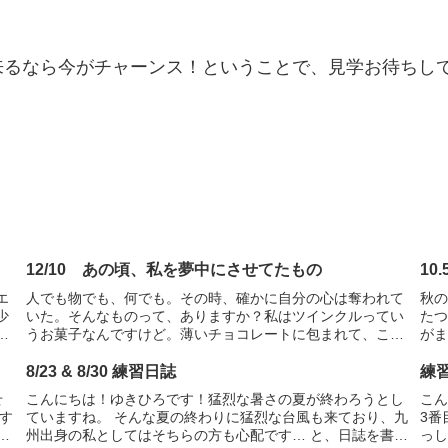
来るなら今がチャーンス！ということで、見学お待ちし
12/10 あの頃、私を夢中にさせてたもの
10
エ
人でも物でも、何でも。その時、確かに自分の心は奪われて
秋
少
いた。そんなものって、ありますか？私はツインクルってい
た
だ
うお菓子なんですけど。薄いチョコレートに包まれて、こん
が
ぺいとうとかラムネとかが入ってる小さなお菓子で。口に入
仕
れたときに何が入っている...
な歌
8/23 & 8/30 練習日誌
練習
せ
こんにちは！ゆきひろです！猛烈な暑さの夏が終わろうとし
こ
す
ていますね。 そんな夏の終わりに猛烈な台風も来ており、九
3番
le
州出身の私としてはそちらの方も心配です… と、日誌を書く
っ