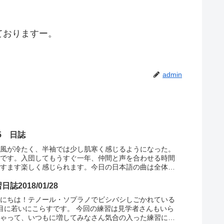
ておりますー。
admin
.5 日誌
の風が冷たく、半袖では少し肌寒く感じるようになった。
つです。入団してもうすぐ一年、仲間と声を合わせる時間
ますます楽しく感じられます。今日の日本語の曲は全体が
上がってきて、ハーモニーがまとまりつつあります。素敵
だなと思い始めた。そ...
日誌2018/01/28
んにちは！テノール・ソプラノでビシバシしごかれている
目に若いにこらすです。 今回の練習は見学者さんもいら
しゃって、いつもに増してみなさん気合の入った練習にな