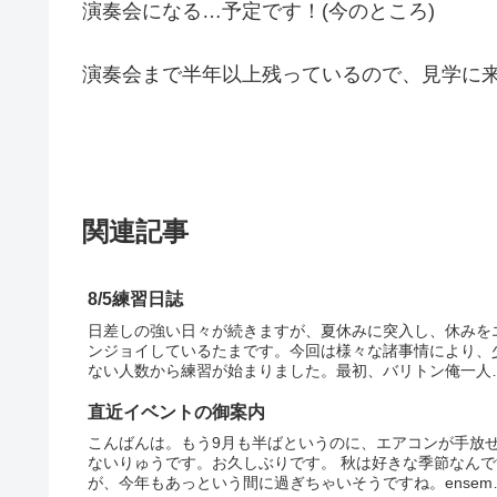
演奏会になる…予定です！(今のところ)
演奏会まで半年以上残っているので、見学に
関連記事
8/5練習日誌
日差しの強い日々が続きますが、夏休みに突入し、休みを
ンジョイしているたまです。今回は様々な諸事情により、
ない人数から練習が始まりました。最初、バリトン俺一人
ったよ！？前半は暗譜のために何回も繰り返し同じ曲を歌
い、完成度をあげていきまし...
直近イベントの御案内
こんばんは。もう9月も半ばというのに、エアコンが手放
ないりゅうです。お久しぶりです。 秋は好きな季節なんで
が、今年もあっという間に過ぎちゃいそうですね。ensemb