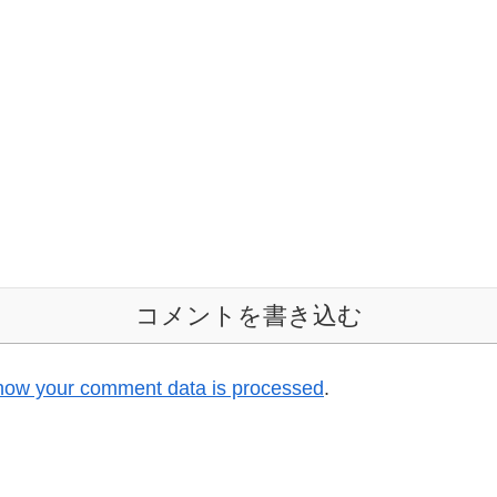
良
のが遅くなりましたが、23日と30日の練習日誌です！23日は
った
全体練習、30...
はな
コメントを書き込む
how your comment data is processed
.