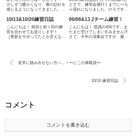
んな風に歌ってるかとか、他パー
隊長による血で血を洗う暗譜大
少しずつ暖かくなり、春の訪れを
どさで、練習会場行くまでにべち
トがどんな音を出しているのか...
会…今年も全員ギリギリ生き残り
感じるようになってきました。
ゃ濡れになりました、ひろです。
暗...
ただ、世間は未だにコロナのニュ
せっかくの桜も散ってしまいます
ースが後を絶ちません…。一体い
ね、、緊急事態宣言が解除された
10/13&10/20練習日誌
06/06&13 2チーム練習！
つになったら落ち着くのでしょう
ようですが、解除前後でやるべき
こんにちは！ 前回と前々回の練
こんにちは！ 団員の456です。ま
ね…？さて、先日の本番を終えて
ことは変わらずに、しっかり感染
習を合わせてお送りします！
たまた空けてしまいすみません汗
からの初練習となった今回。演
対策を行いながらこれからも...
（更新をサボってたとか言えな
さて、今年の演奏会ですが、最近
奏...
い…）10/13は少人数ステージの
定番となった2チームに分かれて
最終練習でした。 結構な期間こ
の少人数演奏を、今年もやること
の少人数のチームでやってきたの
になりました！ というわけで今
で、これで最後と思うとちょっと
月は、2チーム別々の部屋で練習
物悲しい。。そして10/20は...
を行ってます。2チームに分...
見学に踏み出せない方へ…！〜にこの体験談〜
10/10 練習日誌
コメント
コメントを書き込む