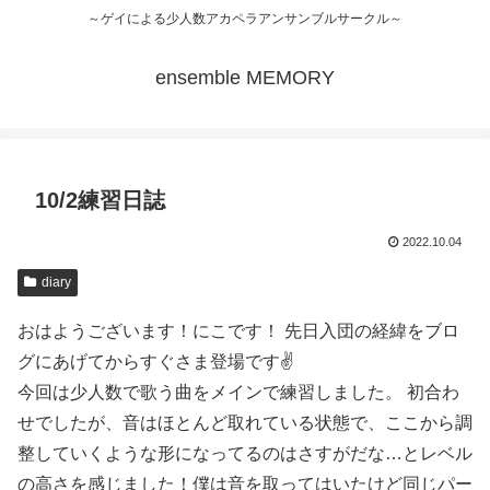
～ゲイによる少人数アカペラアンサンブルサークル～
ensemble MEMORY
10/2練習日誌
2022.10.04
diary
おはようございます！にこです！ 先日入団の経緯をブロ
グにあげてからすぐさま登場です✌️
今回は少人数で歌う曲をメインで練習しました。 初合わ
せでしたが、音はほとんど取れている状態で、ここから調
整していくような形になってるのはさすがだな…とレベル
の高さを感じました！僕は音を取ってはいたけど同じパー