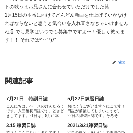
トの歌うまお兄さんに合わせていただけでした笑
1月15日の本番に向けてどんどん新曲を仕上げていかなけ
ればならないと思うと気合いを入れ直さなきゃいけません
ね😤 でも見学はいつでも募集中ですよ〜！優しく教えま
す！！ それでは*˙︶˙*)ﾉ”
nico
関連記事
7月21日 特訓日誌
5月22日練習日誌
こんにちは。ベースのけんたろう
おはようございます〜にこです！
です。入団後初日誌です。どきど
日誌が前後してしまいますが、
きしてます。21日は、8月に本番
22日の練習日誌です。そろそろ
を控えているということで、とに
暗譜をしていかなくてはならない
かく暗譜！の特訓をしました。楽
ので、スパルタ暗譜大会が開催さ
3.15 練習日誌
2021/3/21練習日誌
譜から目を離してみると、皆がど
れました。 鬼神と称されてきた
皆さんこんにちは！きむです！
3/21の練習はあいにくの雨風のひ